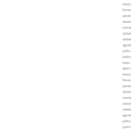
març
fever
janei
deze
nove
outu
sete
agos
julho
junh
maio
abril
(
març
fever
janei
deze
nove
outu
sete
agos
julho
junh