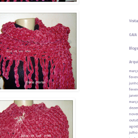
Visita
GAIA
Blogs
Arqui
març
fever
junh
fever
janei
març
deze
nove
outu
agos
julho