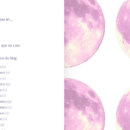
nte Nº...
 que eu Leio
vo do blog
o
(1)
eiro
(1)
o
(1)
eiro
(5)
ro
(1)
o
(1)
mbro
(5)
mbro
(1)
bro
(1)
to
(1)
(3)