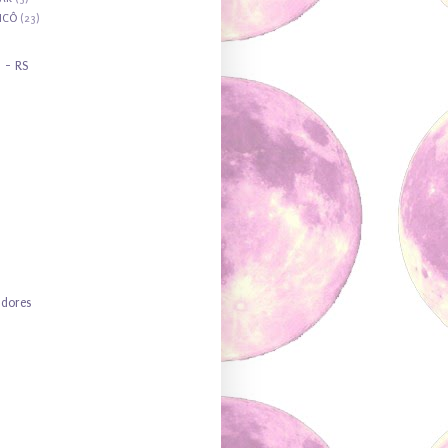
ICÔ
(23)
l - RS
idores