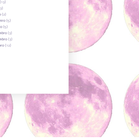
(13)
3)
o
(2)
eiro
(5)
ro
(5)
mbro
(3)
mbro
(3)
bro
(12)