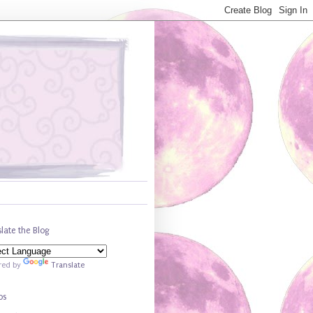
late the Blog
red by
Translate
os