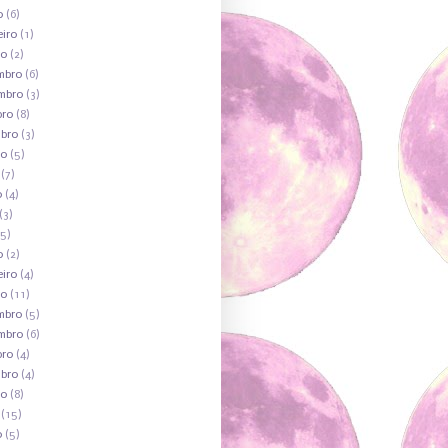
o
(6)
eiro
(1)
ro
(2)
mbro
(6)
mbro
(3)
bro
(8)
mbro
(3)
to
(5)
(7)
o
(4)
(3)
5)
o
(2)
eiro
(4)
ro
(11)
mbro
(5)
mbro
(6)
bro
(4)
mbro
(4)
to
(8)
(15)
o
(5)