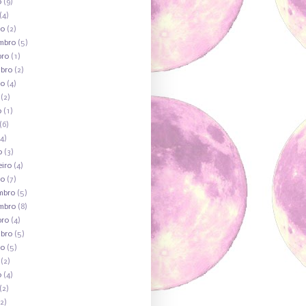
o
(9)
(4)
ro
(2)
mbro
(5)
bro
(1)
mbro
(2)
to
(4)
(2)
o
(1)
(6)
4)
o
(3)
eiro
(4)
ro
(7)
mbro
(5)
mbro
(8)
bro
(4)
mbro
(5)
to
(5)
(2)
o
(4)
(2)
2)