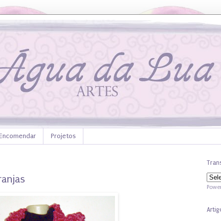
Encomendar
Projetos
Trans
ranjas
Powe
Artig