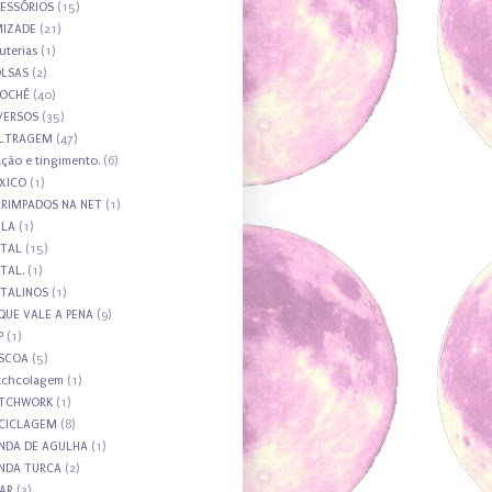
ESSÓRIOS
(15)
IZADE
(21)
juterias
(1)
LSAS
(2)
OCHÊ
(40)
VERSOS
(35)
LTRAGEM
(47)
ação e tingimento.
(6)
XICO
(1)
RIMPADOS NA NET
(1)
LA
(1)
TAL
(15)
TAL.
(1)
TALINOS
(1)
QUE VALE A PENA
(9)
P
(1)
SCOA
(5)
tchcolagem
(1)
TCHWORK
(1)
CICLAGEM
(8)
NDA DE AGULHA
(1)
NDA TURCA
(2)
AR
(3)