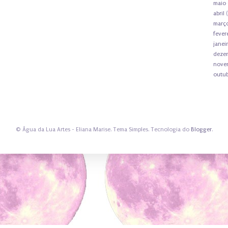
maio
abril
(
març
fever
janei
deze
nove
outu
© Água da Lua Artes - Eliana Marise. Tema Simples. Tecnologia do
Blogger
.