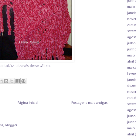
junh
maio
janei
nove
outu
sete
agos
julho
junh
maio
abril
(
intal,fiz através desse
.vídeo
.
març
fever
janei
deze
nove
outu
Página inicial
Postagens mais antigas
sete
agos
julho
junh
maio
abril
(