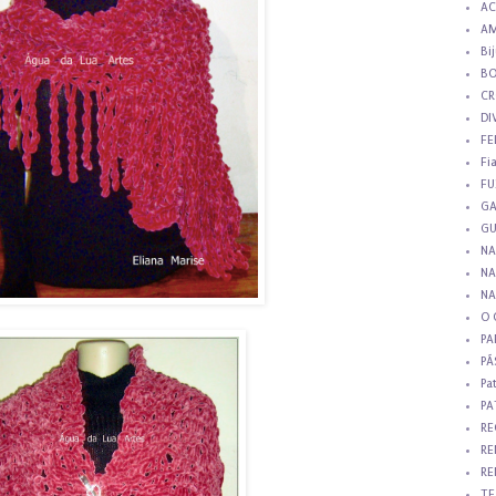
AC
AM
Bi
BO
CR
DI
FE
Fi
FU
GA
GU
NA
NA
NA
O 
PA
PÁ
Pa
PA
RE
RE
RE
TE